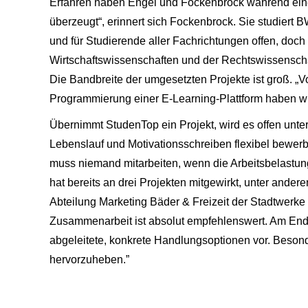
Erfahren haben Engel und Fockenbrock während eine
überzeugt“, erinnert sich Fockenbrock. Sie studiert 
und für Studierende aller Fachrichtungen offen, doc
Wirtschaftswissenschaften und der Rechtswissenscha
Die Bandbreite der umgesetzten Projekte ist groß. „V
Programmierung einer E-Learning-Plattform haben wir
Übernimmt StudenTop ein Projekt, wird es offen unte
Lebenslauf und Motivationsschreiben flexibel bewerb
muss niemand mitarbeiten, wenn die Arbeitsbelastung
hat bereits an drei Projekten mitgewirkt, unter ande
Abteilung Marketing Bäder & Freizeit der Stadtwerke
Zusammenarbeit ist absolut empfehlenswert. Am Ende
abgeleitete, konkrete Handlungsoptionen vor. Besond
hervorzuheben.”