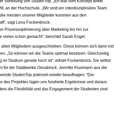
r Vorlesung von StudenTop. „Ich war vom Konzept direkt
BWL an der Hochschule. „Wir sind ein interdisziplinäres Team
h die meisten unserer Mitglieder kommen aus den
ft“, sagt Lena Fockenbrock.
on Prozessoptimierung über Marketing bis hin zur
 vieles schon gemacht“, berichtet Sarah Engel.
r allen Mitgliedern ausgeschrieben. Diese können sich dann mit
en. „So können wir die Teams optimal besetzen. Gleichzeitig
 im Studium gerade hoch ist“, erklärt Fockenbrock. Sie selbst
rem für die Stadtwerke Osnabrück. Jennifer Klusmann aus der
 würde StudenTop jederzeit wieder beauftragen: “Die
 des Projektes lagen uns fundierte Ergebnisse und daraus
ers die Flexibilität und das Engagement der Studenten sind