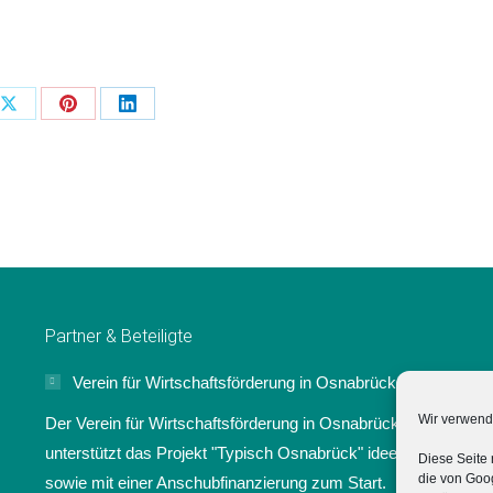
Teilen
Teilen
Teilen
flächen
Schaltflächen
Schaltflächen
Schaltflächen
Partner & Beteiligte
Verein für Wirtschaftsförderung in Osnabrück e.V.
Wir verwend
Der Verein für Wirtschaftsförderung in Osnabrück e.V.
unterstützt das Projekt "Typisch Osnabrück" ideell
Diese Seite 
die von Goog
sowie mit einer Anschubfinanzierung zum Start.