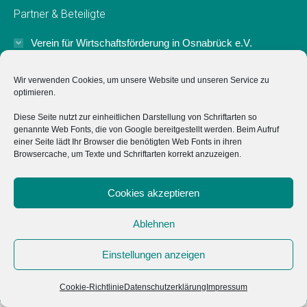
page
page
page
page
Partner & Beteiligte
opens
opens
opens
opens
in
in
in
in
Verein für Wirtschaftsförderung in Osnabrück e.V.
new
new
new
new
Der Verein für Wirtschaftsförderung in Osnabrück e.V.
window
window
window
window
Wir verwenden Cookies, um unsere Website und unseren Service zu
unterstützt das Projekt "Typisch Osnabrück" ideell sowie mit
optimieren.
einer Anschubfinanzierung zum Start.
Diese Seite nutzt zur einheitlichen Darstellung von Schriftarten so
genannte Web Fonts, die von Google bereitgestellt werden. Beim Aufruf
Marketing Osnabrück GmbH
einer Seite lädt Ihr Browser die benötigten Web Fonts in ihren
Browsercache, um Texte und Schriftarten korrekt anzuzeigen.
Hochschulen
Cookies akzeptieren
Impressum
Ablehnen
Datenschutz
Einstellungen anzeigen
Cookie-Richtlinie (EU)
Cookie-Richtlinie
Datenschutzerklärung
Impressum