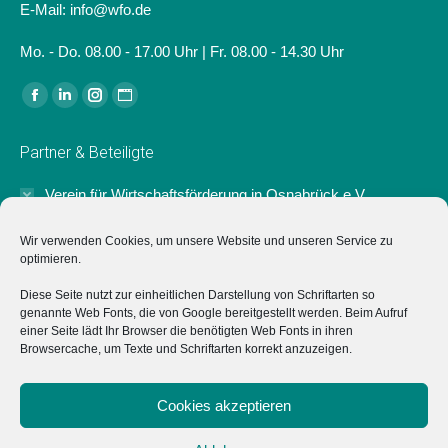
E-Mail: info@wfo.de
Mo. - Do. 08.00 - 17.00 Uhr | Fr. 08.00 - 14.30 Uhr
Finden Sie uns auf:
Facebook
Linkedin
Instagram
Website
page
page
page
page
Partner & Beteiligte
opens
opens
opens
opens
in
in
in
in
Verein für Wirtschaftsförderung in Osnabrück e.V.
new
new
new
new
Der Verein für Wirtschaftsförderung in Osnabrück e.V.
window
window
window
window
Wir verwenden Cookies, um unsere Website und unseren Service zu
unterstützt das Projekt "Typisch Osnabrück" ideell sowie mit
optimieren.
einer Anschubfinanzierung zum Start.
Diese Seite nutzt zur einheitlichen Darstellung von Schriftarten so
genannte Web Fonts, die von Google bereitgestellt werden. Beim Aufruf
Marketing Osnabrück GmbH
einer Seite lädt Ihr Browser die benötigten Web Fonts in ihren
Browsercache, um Texte und Schriftarten korrekt anzuzeigen.
Hochschulen
Cookies akzeptieren
Impressum