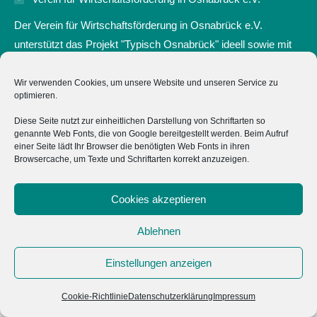
new
new
new
new
Der Verein für Wirtschaftsförderung in Osnabrück e.V.
window
window
window
window
unterstützt das Projekt "Typisch Osnabrück" ideell sowie mit
einer Anschubfinanzierung zum Start.
Wir verwenden Cookies, um unsere Website und unseren Service zu
Marketing Osnabrück GmbH
optimieren.
Hochschulen
Diese Seite nutzt zur einheitlichen Darstellung von Schriftarten so
genannte Web Fonts, die von Google bereitgestellt werden. Beim Aufruf
einer Seite lädt Ihr Browser die benötigten Web Fonts in ihren
Impressum
Browsercache, um Texte und Schriftarten korrekt anzuzeigen.
Datenschutz
Cookies akzeptieren
Cookie-Richtlinie (EU)
Ablehnen
Einstellungen anzeigen
Cookie-Richtlinie
Datenschutzerklärung
Impressum