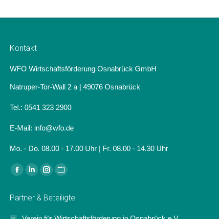
Kontakt
WFO Wirtschaftsförderung Osnabrück GmbH
Natruper-Tor-Wall 2 a | 49076 Osnabrück
Tel.: 0541 323 2900
E-Mail: info@wfo.de
Mo. - Do. 08.00 - 17.00 Uhr | Fr. 08.00 - 14.30 Uhr
Finden Sie uns auf:
Facebook
Linkedin
Instagram
Website
page
page
page
page
Partner & Beteiligte
opens
opens
opens
opens
in
in
in
in
Verein für Wirtschaftsförderung in Osnabrück e.V.