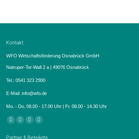
Kontakt
WFO Wirtschaftsförderung Osnabrück GmbH
Natruper-Tor-Wall 2 a | 49076 Osnabrück
Tel.: 0541 323 2900
E-Mail: info@wfo.de
Mo. - Do. 08.00 - 17.00 Uhr | Fr. 08.00 - 14.30 Uhr
Finden Sie uns auf:
Facebook
Linkedin
Instagram
Website
page
page
page
page
Partner & Beteiligte