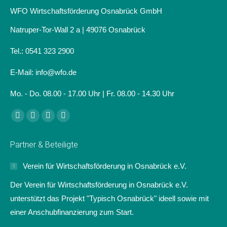
WFO Wirtschaftsförderung Osnabrück GmbH
Natruper-Tor-Wall 2 a | 49076 Osnabrück
Tel.: 0541 323 2900
E-Mail: info@wfo.de
Mo. - Do. 08.00 - 17.00 Uhr | Fr. 08.00 - 14.30 Uhr
Finden Sie uns auf:
Facebook
Linkedin
Instagram
Website
page
page
page
page
Partner & Beteiligte
opens
opens
opens
opens
in
in
in
in
Verein für Wirtschaftsförderung in Osnabrück e.V.
new
new
new
new
Der Verein für Wirtschaftsförderung in Osnabrück e.V.
window
window
window
window
unterstützt das Projekt "Typisch Osnabrück" ideell sowie mit
einer Anschubfinanzierung zum Start.