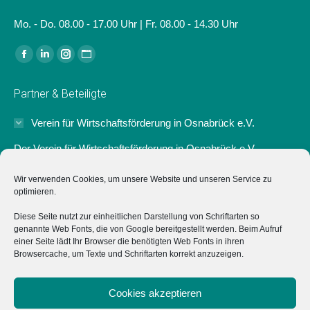
Mo. - Do. 08.00 - 17.00 Uhr | Fr. 08.00 - 14.30 Uhr
Finden Sie uns auf:
Facebook
Linkedin
Instagram
Website
page
page
page
page
Partner & Beteiligte
opens
opens
opens
opens
in
in
in
in
Verein für Wirtschaftsförderung in Osnabrück e.V.
new
new
new
new
Der Verein für Wirtschaftsförderung in Osnabrück e.V.
window
window
window
window
unterstützt das Projekt "Typisch Osnabrück" ideell sowie mit
Wir verwenden Cookies, um unsere Website und unseren Service zu
einer Anschubfinanzierung zum Start.
optimieren.
Marketing Osnabrück GmbH
Diese Seite nutzt zur einheitlichen Darstellung von Schriftarten so
genannte Web Fonts, die von Google bereitgestellt werden. Beim Aufruf
Hochschulen
einer Seite lädt Ihr Browser die benötigten Web Fonts in ihren
Browsercache, um Texte und Schriftarten korrekt anzuzeigen.
Impressum
Cookies akzeptieren