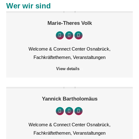
Wer wir sind
Marie-Theres Volk
Persönlicher
E-
Linkedin
Blog
mail
Welcome & Connect Center Osnabrück,
/
Fachkräftethemen, Veranstaltungen
Webseite
View details
Yannick Bartholomäus
Persönlicher
E-
Linkedin
Blog
mail
Welcome & Connect Center Osnabrück,
/
Fachkräftethemen, Veranstaltungen
Webseite