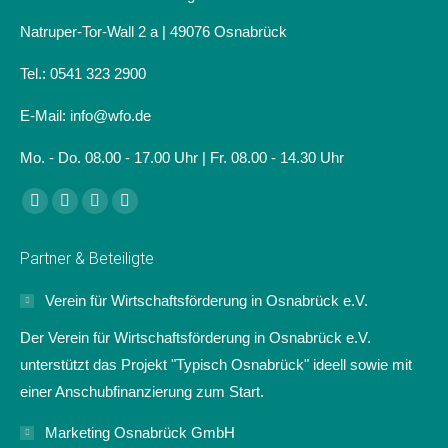
Natruper-Tor-Wall 2 a | 49076 Osnabrück
Tel.: 0541 323 2900
E-Mail: info@wfo.de
Mo. - Do. 08.00 - 17.00 Uhr | Fr. 08.00 - 14.30 Uhr
Finden Sie uns auf:
Facebook
Linkedin
Instagram
Website
page
page
page
page
Partner & Beteiligte
opens
opens
opens
opens
in
in
in
in
Verein für Wirtschaftsförderung in Osnabrück e.V.
new
new
new
new
Der Verein für Wirtschaftsförderung in Osnabrück e.V.
window
window
window
window
unterstützt das Projekt "Typisch Osnabrück" ideell sowie mit
einer Anschubfinanzierung zum Start.
Marketing Osnabrück GmbH