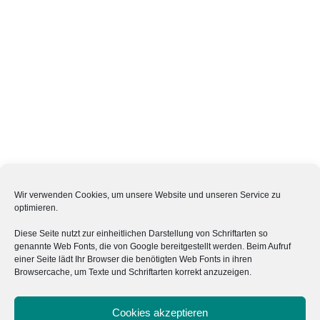
Wir verwenden Cookies, um unsere Website und unseren Service zu
optimieren.
Die Gemüsegärtner
Diese Seite nutzt zur einheitlichen Darstellung von Schriftarten so
Bio-Lieferdienst und Wochenmärkte für regionale
genannte Web Fonts, die von Google bereitgestellt werden. Beim Aufruf
einer Seite lädt Ihr Browser die benötigten Web Fonts in ihren
Lebensmittel aus dem Osnabrücker Land
Browsercache, um Texte und Schriftarten korrekt anzuzeigen.
Persönlicher
E-
Facebook
Instagram
Cookies akzeptieren