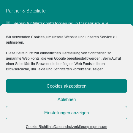
page
page
page
page
Partner & Beteiligte
opens
opens
opens
opens
in
in
in
in
Verein für Wirtschaftsförderung in Osnabrück e.V.
new
new
new
new
Der Verein für Wirtschaftsförderung in Osnabrück e.V.
window
window
window
window
Wir verwenden Cookies, um unsere Website und unseren Service zu
unterstützt das Projekt "Typisch Osnabrück" ideell sowie mit
optimieren.
einer Anschubfinanzierung zum Start.
Diese Seite nutzt zur einheitlichen Darstellung von Schriftarten so
genannte Web Fonts, die von Google bereitgestellt werden. Beim Aufruf
Marketing Osnabrück GmbH
einer Seite lädt Ihr Browser die benötigten Web Fonts in ihren
Browsercache, um Texte und Schriftarten korrekt anzuzeigen.
Hochschulen
Cookies akzeptieren
Impressum
Ablehnen
Datenschutz
Einstellungen anzeigen
Cookie-Richtlinie (EU)
Cookie-Richtlinie
Datenschutzerklärung
Impressum