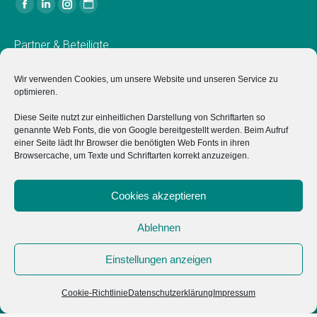
Finden Sie uns auf:
Facebook
Linkedin
Instagram
Website
page
page
page
page
Partner & Beteiligte
opens
opens
opens
opens
in
in
in
in
Verein für Wirtschaftsförderung in Osnabrück e.V.
Wir verwenden Cookies, um unsere Website und unseren Service zu
new
new
new
new
optimieren.
Der Verein für Wirtschaftsförderung in Osnabrück e.V.
window
window
window
window
Diese Seite nutzt zur einheitlichen Darstellung von Schriftarten so
unterstützt das Projekt "Typisch Osnabrück" ideell sowie mit
genannte Web Fonts, die von Google bereitgestellt werden. Beim Aufruf
einer Anschubfinanzierung zum Start.
einer Seite lädt Ihr Browser die benötigten Web Fonts in ihren
Browsercache, um Texte und Schriftarten korrekt anzuzeigen.
Marketing Osnabrück GmbH
Hochschulen
Cookies akzeptieren
Ablehnen
Impressum
Einstellungen anzeigen
Datenschutz
Cookie-Richtlinie
Datenschutzerklärung
Impressum
Cookie-Richtlinie (EU)