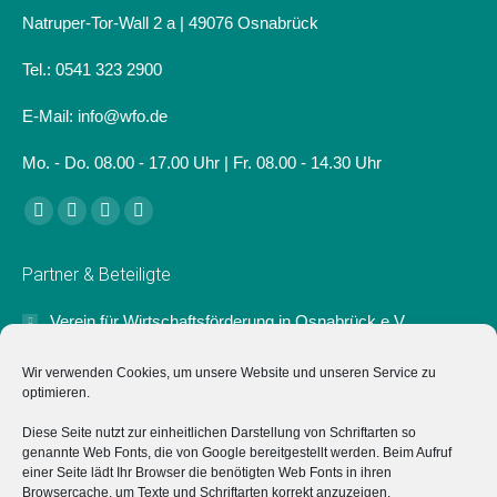
Natruper-Tor-Wall 2 a | 49076 Osnabrück
Tel.: 0541 323 2900
E-Mail: info@wfo.de
Mo. - Do. 08.00 - 17.00 Uhr | Fr. 08.00 - 14.30 Uhr
Finden Sie uns auf:
Facebook
Linkedin
Instagram
Website
page
page
page
page
Partner & Beteiligte
opens
opens
opens
opens
in
in
in
in
Verein für Wirtschaftsförderung in Osnabrück e.V.
new
new
new
new
Der Verein für Wirtschaftsförderung in Osnabrück e.V.
window
window
window
window
Wir verwenden Cookies, um unsere Website und unseren Service zu
unterstützt das Projekt "Typisch Osnabrück" ideell sowie mit
optimieren.
einer Anschubfinanzierung zum Start.
Diese Seite nutzt zur einheitlichen Darstellung von Schriftarten so
genannte Web Fonts, die von Google bereitgestellt werden. Beim Aufruf
Marketing Osnabrück GmbH
einer Seite lädt Ihr Browser die benötigten Web Fonts in ihren
Browsercache, um Texte und Schriftarten korrekt anzuzeigen.