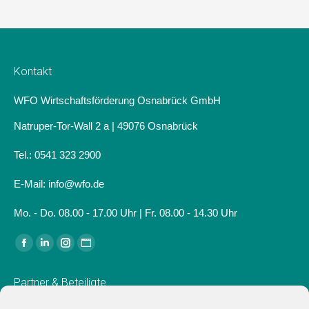
Kontakt
WFO Wirtschaftsförderung Osnabrück GmbH
Natruper-Tor-Wall 2 a | 49076 Osnabrück
Tel.: 0541 323 2900
E-Mail: info@wfo.de
Mo. - Do. 08.00 - 17.00 Uhr | Fr. 08.00 - 14.30 Uhr
Finden Sie uns auf:
Facebook
Linkedin
Instagram
Website
page
page
page
page
Partner & Beteiligte
opens
opens
opens
opens
in
in
in
in