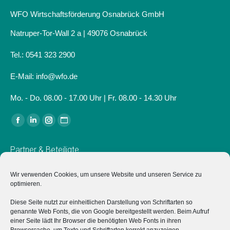
WFO Wirtschaftsförderung Osnabrück GmbH
Natruper-Tor-Wall 2 a | 49076 Osnabrück
Tel.: 0541 323 2900
E-Mail: info@wfo.de
Mo. - Do. 08.00 - 17.00 Uhr | Fr. 08.00 - 14.30 Uhr
Finden Sie uns auf:
Facebook
Linkedin
Instagram
Website
page
page
page
page
Partner & Beteiligte
opens
opens
opens
opens
in
in
in
in
Verein für Wirtschaftsförderung in Osnabrück e.V.
Wir verwenden Cookies, um unsere Website und unseren Service zu
new
new
new
new
optimieren.
Der Verein für Wirtschaftsförderung in Osnabrück e.V.
window
window
window
window
Diese Seite nutzt zur einheitlichen Darstellung von Schriftarten so
unterstützt das Projekt "Typisch Osnabrück" ideell sowie mit
genannte Web Fonts, die von Google bereitgestellt werden. Beim Aufruf
einer Anschubfinanzierung zum Start.
einer Seite lädt Ihr Browser die benötigten Web Fonts in ihren