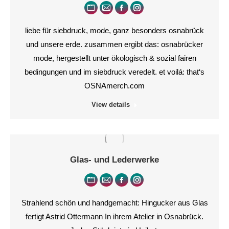
Persönlicher
E-
Facebook
Instagram
Blog
mail
liebe für siebdruck, mode, ganz besonders osnabrück
/
und unsere erde. zusammen ergibt das: osnabrücker
Webseite
mode, hergestellt unter ökologisch & sozial fairen
bedingungen und im siebdruck veredelt. et voilá: that‘s
OSNAmerch.com
View details
Glas- und Lederwerke
Persönlicher
E-
Facebook
Instagram
Blog
mail
Strahlend schön und handgemacht: Hingucker aus Glas
/
fertigt Astrid Ottermann In ihrem Atelier in Osnabrück.
Webseite