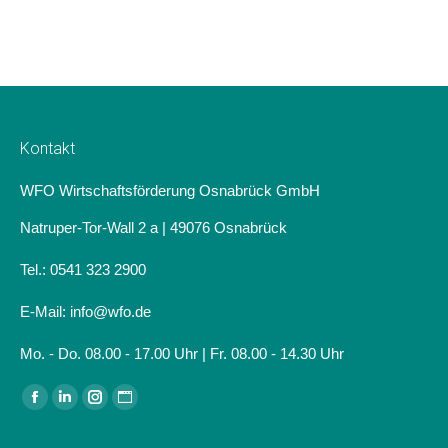
Kontakt
WFO Wirtschaftsförderung Osnabrück GmbH
Natruper-Tor-Wall 2 a | 49076 Osnabrück
Tel.: 0541 323 2900
E-Mail: info@wfo.de
Mo. - Do. 08.00 - 17.00 Uhr | Fr. 08.00 - 14.30 Uhr
Finden Sie uns auf:
Facebook
Linkedin
Instagram
Website
page
page
page
page