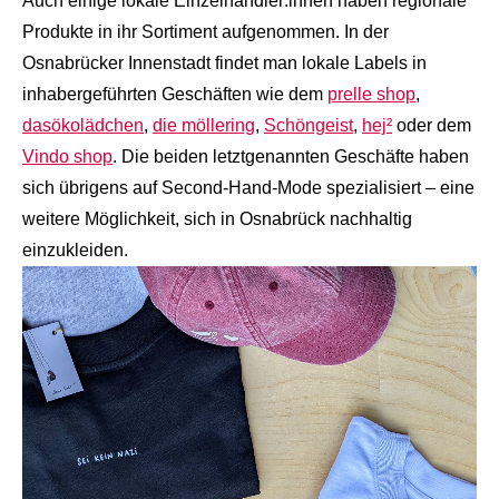
Auch einige lokale Einzelhändler:innen haben regionale
Produkte in ihr Sortiment aufgenommen. In der
Osnabrücker Innenstadt findet man lokale Labels in
inhabergeführten Geschäften wie dem
prelle shop
,
dasökolädchen
,
die möllering
,
Schöngeist
,
hej²
oder dem
Vindo shop
. Die beiden letztgenannten Geschäfte haben
sich übrigens auf Second-Hand-Mode spezialisiert – eine
weitere Möglichkeit, sich in Osnabrück nachhaltig
einzukleiden.