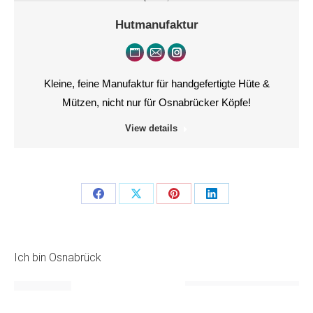
Hutmanufaktur
Persönlicher
E-
Instagram
Blog
mail
Kleine, feine Manufaktur für handgefertigte Hüte &
/
Mützen, nicht nur für Osnabrücker Köpfe!
Webseite
View details
Teilen
Teilen
Teilen
Teilen
Schaltflächen
Schaltflächen
Schaltflächen
Schaltflächen
Ich bin Osnabrück