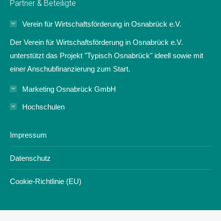
Partner & Beteiligte
opens
opens
opens
opens
in
in
in
in
Verein für Wirtschaftsförderung in Osnabrück e.V.
new
new
new
new
Der Verein für Wirtschaftsförderung in Osnabrück e.V.
window
window
window
window
unterstützt das Projekt "Typisch Osnabrück" ideell sowie mit
einer Anschubfinanzierung zum Start.
Marketing Osnabrück GmbH
Hochschulen
Impressum
Datenschutz
Cookie-Richtlinie (EU)