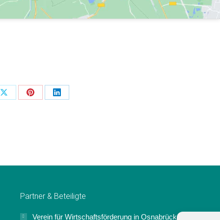
Teilen
Teilen
Teilen
flächen
Schaltflächen
Schaltflächen
Schaltflächen
Partner & Beteiligte
Verein für Wirtschaftsförderung in Osnabrück e.V.