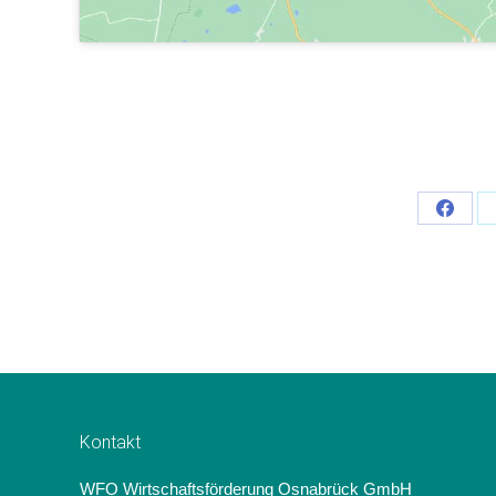
Teilen
Schalt
Kontakt
WFO Wirtschaftsförderung Osnabrück GmbH