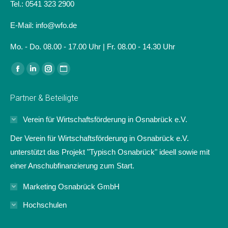
Tel.: 0541 323 2900
E-Mail: info@wfo.de
Mo. - Do. 08.00 - 17.00 Uhr | Fr. 08.00 - 14.30 Uhr
Finden Sie uns auf:
Facebook
Linkedin
Instagram
Website
page
page
page
page
Partner & Beteiligte
opens
opens
opens
opens
in
in
in
in
Verein für Wirtschaftsförderung in Osnabrück e.V.
new
new
new
new
Der Verein für Wirtschaftsförderung in Osnabrück e.V.
window
window
window
window
unterstützt das Projekt "Typisch Osnabrück" ideell sowie mit
einer Anschubfinanzierung zum Start.
Marketing Osnabrück GmbH
Hochschulen