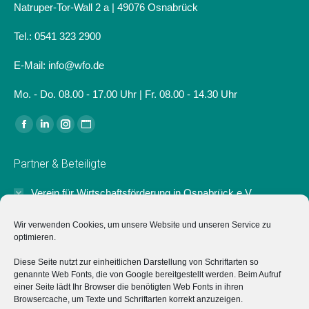
Natruper-Tor-Wall 2 a | 49076 Osnabrück
Tel.: 0541 323 2900
E-Mail: info@wfo.de
Mo. - Do. 08.00 - 17.00 Uhr | Fr. 08.00 - 14.30 Uhr
Finden Sie uns auf:
Facebook
Linkedin
Instagram
Website
page
page
page
page
Partner & Beteiligte
opens
opens
opens
opens
in
in
in
in
Verein für Wirtschaftsförderung in Osnabrück e.V.
new
new
new
new
Der Verein für Wirtschaftsförderung in Osnabrück e.V.
window
window
window
window
Wir verwenden Cookies, um unsere Website und unseren Service zu
unterstützt das Projekt "Typisch Osnabrück" ideell sowie mit
optimieren.
einer Anschubfinanzierung zum Start.
Diese Seite nutzt zur einheitlichen Darstellung von Schriftarten so
genannte Web Fonts, die von Google bereitgestellt werden. Beim Aufruf
Marketing Osnabrück GmbH
einer Seite lädt Ihr Browser die benötigten Web Fonts in ihren
Browsercache, um Texte und Schriftarten korrekt anzuzeigen.
Hochschulen