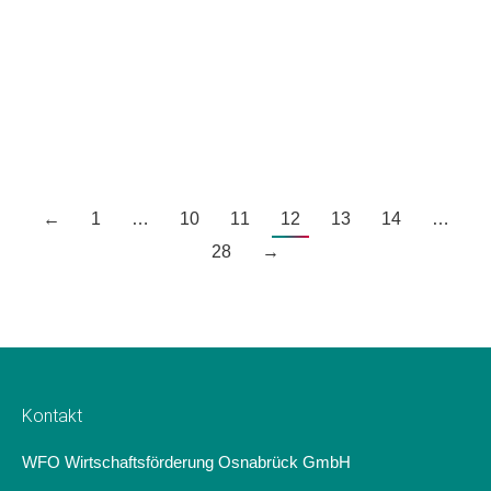
Osnabrück ist nicht nur in aller Munde, sondern
künftig auch in aller Ohren! Typisch Osnabrück –
Der Podcast bringt Geschichten aus der Hasestadt
jetzt auch auf euer Smartphone und in eure Ohren.
←
1
…
10
11
12
13
14
…
28
→
Kontakt
WFO Wirtschaftsförderung Osnabrück GmbH