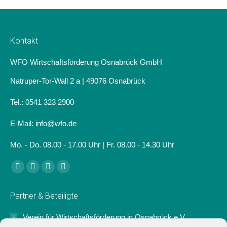
Kontakt
WFO Wirtschaftsförderung Osnabrück GmbH
Natruper-Tor-Wall 2 a | 49076 Osnabrück
Tel.: 0541 323 2900
E-Mail: info@wfo.de
Mo. - Do. 08.00 - 17.00 Uhr | Fr. 08.00 - 14.30 Uhr
Finden Sie uns auf:
Facebook
Linkedin
Instagram
Website
page
page
page
page
Partner & Beteiligte
opens
opens
opens
opens
in
in
in
in
Verein für Wirtschaftsförderung in Osnabrück e.V.
new
new
new
new