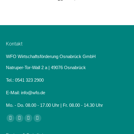
Kontakt
WFO Wirtschaftsförderung Osnabrück GmbH
Natruper-Tor-Wall 2 a | 49076 Osnabrück
Tel.: 0541 323 2900
E-Mail: info@wfo.de
Mo. - Do. 08.00 - 17.00 Uhr | Fr. 08.00 - 14.30 Uhr
Finden Sie uns auf:
Facebook
Linkedin
Instagram
Website
page
page
page
page