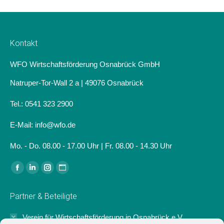
Kontakt
WFO Wirtschaftsförderung Osnabrück GmbH
Natruper-Tor-Wall 2 a | 49076 Osnabrück
Tel.: 0541 323 2900
E-Mail: info@wfo.de
Mo. - Do. 08.00 - 17.00 Uhr | Fr. 08.00 - 14.30 Uhr
Finden Sie uns auf:
Facebook
Linkedin
Instagram
Website
page
page
page
page
Partner & Beteiligte
opens
opens
opens
opens
in
in
in
in
Verein für Wirtschaftsförderung in Osnabrück e.V.