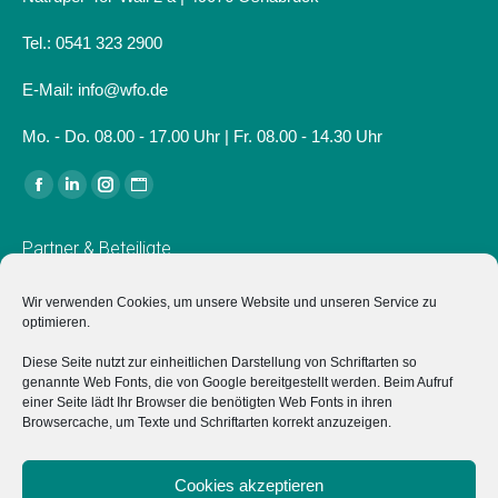
Tel.: 0541 323 2900
E-Mail: info@wfo.de
Mo. - Do. 08.00 - 17.00 Uhr | Fr. 08.00 - 14.30 Uhr
Finden Sie uns auf:
Facebook
Linkedin
Instagram
Website
page
page
page
page
Partner & Beteiligte
opens
opens
opens
opens
in
in
in
in
Verein für Wirtschaftsförderung in Osnabrück e.V.
Wir verwenden Cookies, um unsere Website und unseren Service zu
new
new
new
new
optimieren.
Der Verein für Wirtschaftsförderung in Osnabrück e.V.
window
window
window
window
Diese Seite nutzt zur einheitlichen Darstellung von Schriftarten so
unterstützt das Projekt "Typisch Osnabrück" ideell sowie mit
genannte Web Fonts, die von Google bereitgestellt werden. Beim Aufruf
einer Anschubfinanzierung zum Start.
einer Seite lädt Ihr Browser die benötigten Web Fonts in ihren
Browsercache, um Texte und Schriftarten korrekt anzuzeigen.
Marketing Osnabrück GmbH
Hochschulen
Cookies akzeptieren