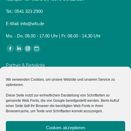
Tel.: 0541 323 2900
E-Mail: info@wfo.de
Mo. - Do. 08.00 - 17.00 Uhr | Fr. 08.00 - 14.30 Uhr
Finden Sie uns auf:
Facebook
Linkedin
Instagram
Website
page
page
page
page
Partner & Beteiligte
opens
opens
opens
opens
in
in
in
in
Verein für Wirtschaftsförderung in Osnabrück e.V.
Wir verwenden Cookies, um unsere Website und unseren Service zu
new
new
new
new
optimieren.
Der Verein für Wirtschaftsförderung in Osnabrück e.V.
window
window
window
window
Diese Seite nutzt zur einheitlichen Darstellung von Schriftarten so
unterstützt das Projekt "Typisch Osnabrück" ideell sowie mit
genannte Web Fonts, die von Google bereitgestellt werden. Beim Aufruf
einer Anschubfinanzierung zum Start.
einer Seite lädt Ihr Browser die benötigten Web Fonts in ihren
Browsercache, um Texte und Schriftarten korrekt anzuzeigen.
Marketing Osnabrück GmbH
Hochschulen
Cookies akzeptieren